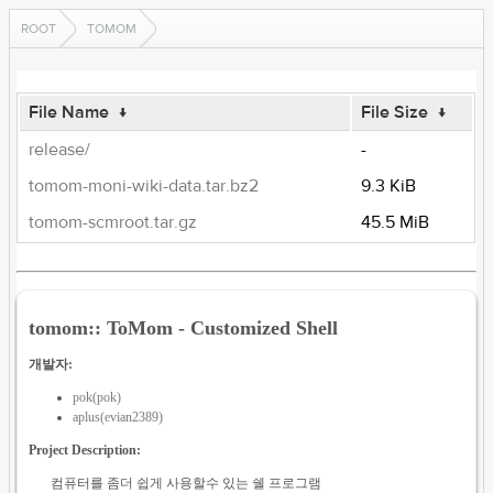
ROOT
TOMOM
File Name
↓
File Size
↓
release/
-
tomom-moni-wiki-data.tar.bz2
9.3 KiB
tomom-scmroot.tar.gz
45.5 MiB
tomom:: ToMom - Customized Shell
개발자:
pok(pok)
aplus(evian2389)
Project Description:
컴퓨터를 좀더 쉽게 사용할수 있는 쉘 프로그램