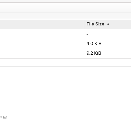
File Size
↓
-
4.0 KiB
9.2 KiB
로젝트!