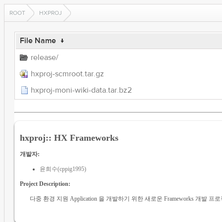
ROOT
HXPROJ
File Name
↓
release/
hxproj-scmroot.tar.gz
hxproj-moni-wiki-data.tar.bz2
hxproj:: HX Frameworks
개발자:
윤희수(cppig1995)
Project Description:
다중 환경 지원 Application 을 개발하기 위한 새로운 Frameworks 개발 프