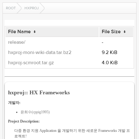
ROOT
HXPROJ
File Name
↓
File Size
↓
release/
-
hxproj-moni-wiki-data.tar.bz2
9.2 KiB
hxproj-scmroot.tar.gz
4.0 KiB
hxproj:: HX Frameworks
개발자:
윤희수(cppig1995)
Project Description:
다중 환경 지원 Application 을 개발하기 위한 새로운 Frameworks 개발 프
로젝트!